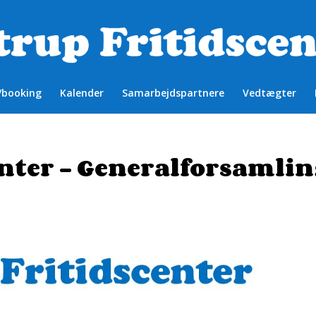
/booking
Kalender
Samarbejdspartnere
Vedtægter
nter – Generalforsamli