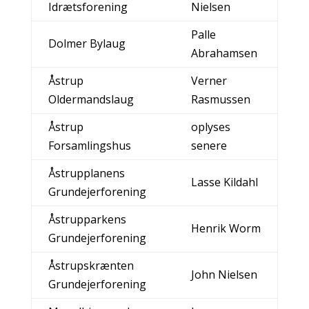
Idrætsforening
Nielsen
Palle
Dolmer Bylaug
Abrahamsen
Åstrup
Verner
Oldermandslaug
Rasmussen
Åstrup
oplyses
Forsamlingshus
senere
Åstrupplanens
Lasse Kildahl
Grundejerforening
Åstrupparkens
Henrik Worm
Grundejerforening
Åstrupskrænten
John Nielsen
Grundejerforening