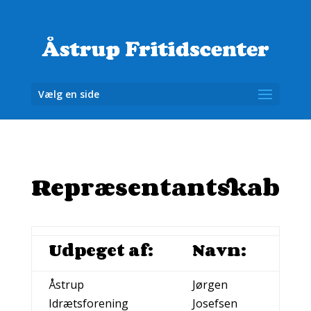
Vælg en side
Repræsentantskab
Udpeget af:
Navn:
Åstrup
Jørgen
Idrætsforening
Josefsen