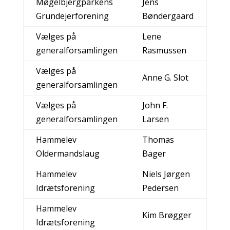
Møgelbjergparkens
Jens
Grundejerforening
Bøndergaard
Vælges på
Lene
generalforsamlingen
Rasmussen
Vælges på
Anne G. Slot
generalforsamlingen
Vælges på
John F.
generalforsamlingen
Larsen
Hammelev
Thomas
Oldermandslaug
Bager
Hammelev
Niels Jørgen
Idrætsforening
Pedersen
Hammelev
Kim Brøgger
Idrætsforening