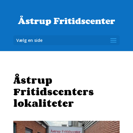
Vælg en side
Åstrup
Fritidscenters
lokaliteter